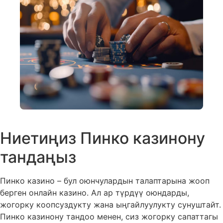
Ниетиңиз Пинко казинону
тандаңыз
Пинко казино – бул оюнчулардын талаптарына жооп
берген онлайн казино. Ал ар түрдүү оюндарды,
жогорку коопсуздукту жана ыңгайлуулукту сунуштайт.
Пинко казинону тандоо менен, сиз жогорку сапаттагы