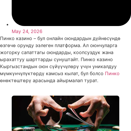
May 24, 2026
Пинко казино – бул онлайн оюндардын дүйнөсүндө
өзгөчө орунду ээлеген платформа. Ал оюнчуларга
жогорку сапаттагы оюндарды, коопсуздук жана
ырахаттуу шарттарды сунуштайт. Пинко казино
Кыргызстандын оюн сүйүүчүлөрү үчүн уникалдуу
мүмкүнчүлүктөрдү камсыз кылат, бул болсо
Пинко
өнөктөштөрү арасында айырмалап турат.