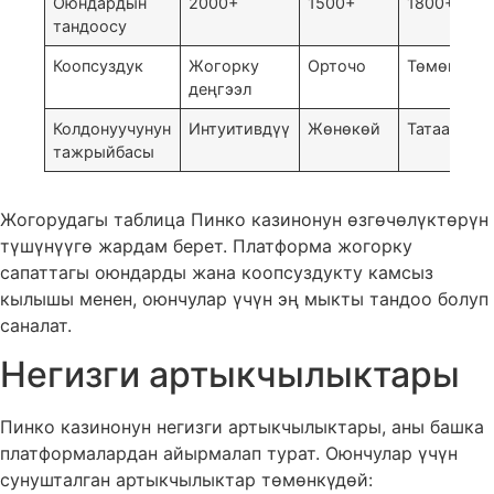
Оюндардын
2000+
1500+
1800+
тандоосу
Коопсуздук
Жогорку
Орточо
Төмөн
деңгээл
Колдонуучунун
Интуитивдүү
Жөнөкөй
Татаал
тажрыйбасы
Жогорудагы таблица Пинко казинонун өзгөчөлүктөрүн
түшүнүүгө жардам берет. Платформа жогорку
сапаттагы оюндарды жана коопсуздукту камсыз
кылышы менен, оюнчулар үчүн эң мыкты тандоо болуп
саналат.
Негизги артыкчылыктары
Пинко казинонун негизги артыкчылыктары, аны башка
платформалардан айырмалап турат. Оюнчулар үчүн
сунушталган артыкчылыктар төмөнкүдөй: