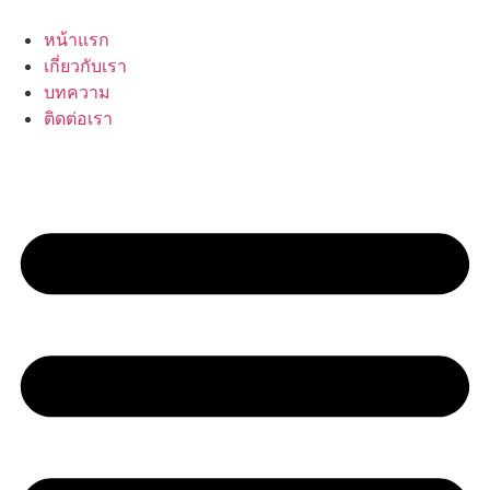
Skip
to
หน้าแรก
content
เกี่ยวกับเรา
บทความ
ติดต่อเรา