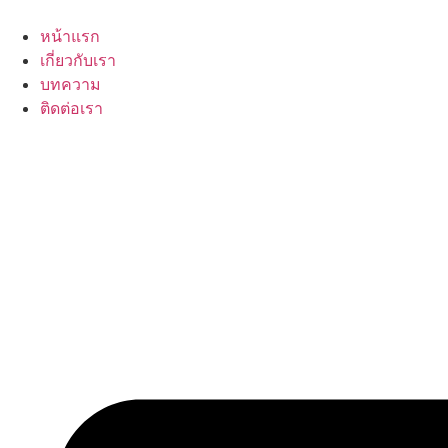
Skip
to
หน้าแรก
content
เกี่ยวกับเรา
บทความ
ติดต่อเรา