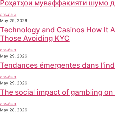
Роҳатҳои муваффақияти шумо да
อ่านต่อ »
May 29, 2026
Technology and Casinos How It A
Those Avoiding KYC
อ่านต่อ »
May 29, 2026
Tendances émergentes dans l'indu
อ่านต่อ »
May 29, 2026
The social impact of gambling on
อ่านต่อ »
May 28, 2026