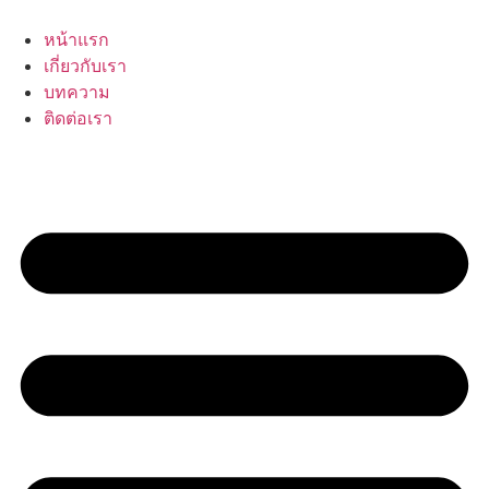
Skip
to
หน้าแรก
content
เกี่ยวกับเรา
บทความ
ติดต่อเรา