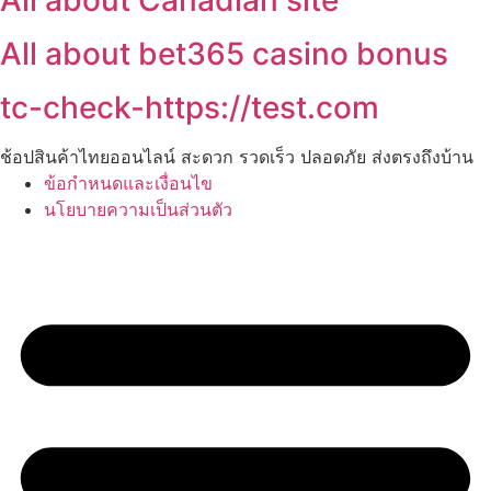
All about Canadian site
All about bet365 casino bonus
tc-check-https://test.com
ช้อปสินค้าไทยออนไลน์ สะดวก รวดเร็ว ปลอดภัย ส่งตรงถึงบ้าน
ข้อกำหนดและเงื่อนไข
นโยบายความเป็นส่วนตัว