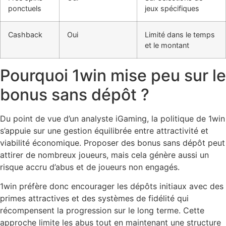
ponctuels
jeux spécifiques
Cashback
Oui
Limité dans le temps
et le montant
Pourquoi 1win mise peu sur le
bonus sans dépôt ?
Du point de vue d’un analyste iGaming, la politique de 1win
s’appuie sur une gestion équilibrée entre attractivité et
viabilité économique. Proposer des bonus sans dépôt peut
attirer de nombreux joueurs, mais cela génère aussi un
risque accru d’abus et de joueurs non engagés.
1win préfère donc encourager les dépôts initiaux avec des
primes attractives et des systèmes de fidélité qui
récompensent la progression sur le long terme. Cette
approche limite les abus tout en maintenant une structure