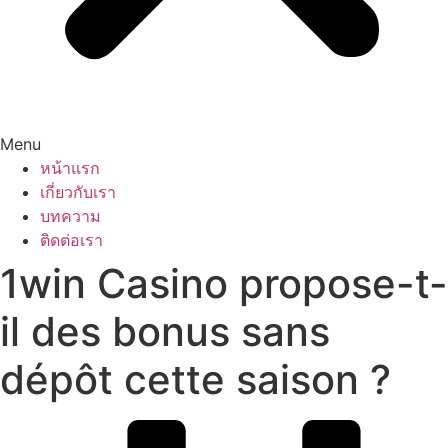
Menu
หน้าแรก
เกี่ยวกับเรา
บทความ
ติดต่อเรา
1win Casino propose-t-
il des bonus sans
dépôt cette saison ?