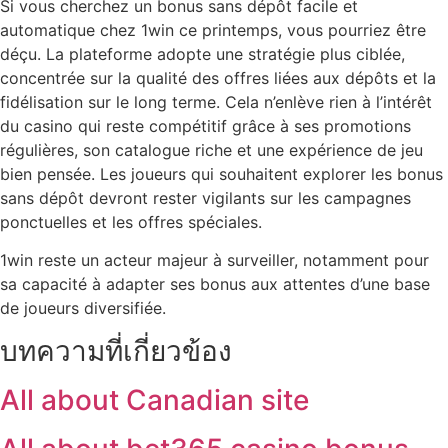
Si vous cherchez un bonus sans dépôt facile et
automatique chez 1win ce printemps, vous pourriez être
déçu. La plateforme adopte une stratégie plus ciblée,
concentrée sur la qualité des offres liées aux dépôts et la
fidélisation sur le long terme. Cela n’enlève rien à l’intérêt
du casino qui reste compétitif grâce à ses promotions
régulières, son catalogue riche et une expérience de jeu
bien pensée. Les joueurs qui souhaitent explorer les bonus
sans dépôt devront rester vigilants sur les campagnes
ponctuelles et les offres spéciales.
1win reste un acteur majeur à surveiller, notamment pour
sa capacité à adapter ses bonus aux attentes d’une base
de joueurs diversifiée.
บทความที่เกี่ยวข้อง
All about Canadian site