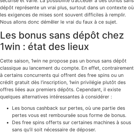
sécurisé et varié. La possibilité d’accéder à des bonus sans
dépôt représente un vrai plus, surtout dans un contexte où
les exigences de mises sont souvent difficiles à remplir.
Nous allons donc démêler le vrai du faux à ce sujet.
Les bonus sans dépôt chez
1win : état des lieux
Cette saison, 1win ne propose pas un bonus sans dépôt
classique au lancement du compte. En effet, contrairement
à certains concurrents qui offrent des free spins ou un
crédit gratuit dès l’inscription, 1win privilégie plutôt des
offres liées aux premiers dépôts. Cependant, il existe
quelques alternatives intéressantes à considérer :
Les bonus cashback sur pertes, où une partie des
pertes vous est remboursée sous forme de bonus.
Des free spins offerts sur certaines machines à sous
sans qu’il soit nécessaire de déposer.