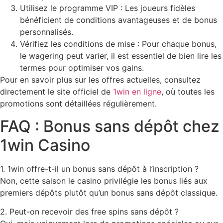
Utilisez le programme VIP : Les joueurs fidèles
bénéficient de conditions avantageuses et de bonus
personnalisés.
Vérifiez les conditions de mise : Pour chaque bonus,
le wagering peut varier, il est essentiel de bien lire les
termes pour optimiser vos gains.
Pour en savoir plus sur les offres actuelles, consultez
directement le site officiel de
1win en ligne
, où toutes les
promotions sont détaillées régulièrement.
FAQ : Bonus sans dépôt chez
1win Casino
1. 1win offre-t-il un bonus sans dépôt à l’inscription ?
Non, cette saison le casino privilégie les bonus liés aux
premiers dépôts plutôt qu’un bonus sans dépôt classique.
2. Peut-on recevoir des free spins sans dépôt ?