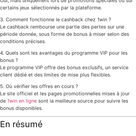
Oui, mais uniquement lors de promotions spéciales ou sur
certains jeux sélectionnés par la plateforme.
3. Comment fonctionne le cashback chez 1win ?
Le cashback rembourse une partie des pertes sur une
période donnée, sous forme de bonus à miser selon des
conditions précises.
4. Quels sont les avantages du programme VIP pour les
bonus ?
Le programme VIP offre des bonus exclusifs, un service
client dédié et des limites de mise plus flexibles.
5. Où vérifier les offres en cours ?
Le site officiel et les pages promotionnelles mises à jour
de
1win en ligne
sont la meilleure source pour suivre les
bonus disponibles.
En résumé