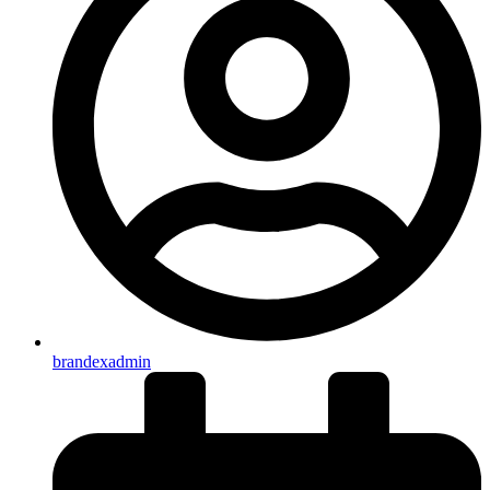
brandexadmin