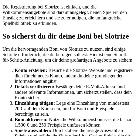
Die Registrierung bei Slotrize ist einfach, und die
Willkommensangebote sind darauf ausgelegt, neuen Spielern den
Einstieg zu erleichtern und sie zu ermutigen, die umfangreiche
Spielbibliothek zu erkunden.
So sicherst du dir deine Boni bei Slotrize
Um die hervorragenden Boni von Slotrize zu nutzen, sind einige
Schritte erforderlich, die du befolgen solltest. Hier ist eine Schritt-
für-Schritt-Anleitung, um dir deine großartigen Angebote zu sichern:
Konto erstellen:
Besuche die Slotrize-Website und registriere
dich für ein neues Konto, indem du deine grundlegenden
Informationen angibst.
Details verifizieren:
Bestätige deine E-Mail-Adresse und
andere relevante Informationen, um sicherzustellen, dass dein
Konto sicher ist.
Einzahlung tätigen:
Lege eine Einzahlung von mindestens
20 € auf dein Konto ein, um für Boni und Freispiele
berechtigt zu sein.
Boni aktivieren:
Nutze die Willkommensbonusse, die bis zu
1.500 € und 250 Freispiele umfassen können.
Spiele auswählen:
Durchstöbere die riesige Auswahl an
Spielen und wähle die Slots oder Live-Casino-Spiele, die dir