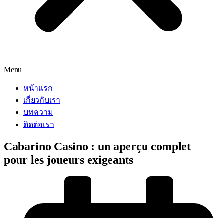
Menu
หน้าแรก
เกี่ยวกับเรา
บทความ
ติดต่อเรา
Cabarino Casino : un aperçu complet
pour les joueurs exigeants