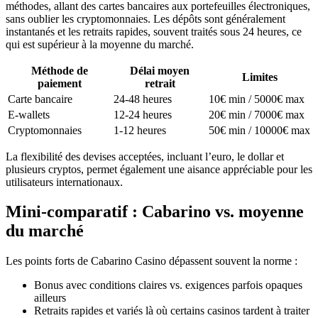
méthodes, allant des cartes bancaires aux portefeuilles électroniques,
sans oublier les cryptomonnaies. Les dépôts sont généralement
instantanés et les retraits rapides, souvent traités sous 24 heures, ce
qui est supérieur à la moyenne du marché.
Méthode de
Délai moyen
Limites
paiement
retrait
Carte bancaire
24-48 heures
10€ min / 5000€ max
E-wallets
12-24 heures
20€ min / 7000€ max
Cryptomonnaies
1-12 heures
50€ min / 10000€ max
La flexibilité des devises acceptées, incluant l’euro, le dollar et
plusieurs cryptos, permet également une aisance appréciable pour les
utilisateurs internationaux.
Mini-comparatif : Cabarino vs. moyenne
du marché
Les points forts de Cabarino Casino dépassent souvent la norme :
Bonus avec conditions claires vs. exigences parfois opaques
ailleurs
Retraits rapides et variés là où certains casinos tardent à traiter