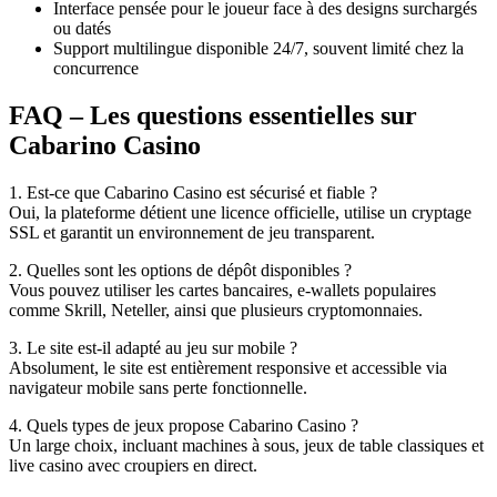
Interface pensée pour le joueur face à des designs surchargés
ou datés
Support multilingue disponible 24/7, souvent limité chez la
concurrence
FAQ – Les questions essentielles sur
Cabarino Casino
1. Est-ce que Cabarino Casino est sécurisé et fiable ?
Oui, la plateforme détient une licence officielle, utilise un cryptage
SSL et garantit un environnement de jeu transparent.
2. Quelles sont les options de dépôt disponibles ?
Vous pouvez utiliser les cartes bancaires, e-wallets populaires
comme Skrill, Neteller, ainsi que plusieurs cryptomonnaies.
3. Le site est-il adapté au jeu sur mobile ?
Absolument, le site est entièrement responsive et accessible via
navigateur mobile sans perte fonctionnelle.
4. Quels types de jeux propose Cabarino Casino ?
Un large choix, incluant machines à sous, jeux de table classiques et
live casino avec croupiers en direct.