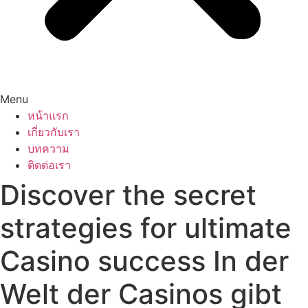
Menu
หน้าแรก
เกี่ยวกับเรา
บทความ
ติดต่อเรา
Discover the secret
strategies for ultimate
Casino success In der
Welt der Casinos gibt