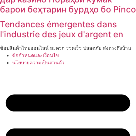
барои беҳтарин бурдҳо бо Pinco
Tendances émergentes dans
l'industrie des jeux d'argent en
ช้อปสินค้าไทยออนไลน์ สะดวก รวดเร็ว ปลอดภัย ส่งตรงถึงบ้าน
ข้อกำหนดและเงื่อนไข
นโยบายความเป็นส่วนตัว