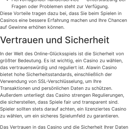
Fragen oder Problemen steht zur Verfügung.
Diese Vorteile tragen dazu bei, dass Sie beim Spielen in
Casinos eine bessere Erfahrung machen und Ihre Chancen
auf Gewinne erhöhen können.
Vertrauen und Sicherheit
In der Welt des Online-Glücksspiels ist die Sicherheit von
größter Bedeutung. Es ist wichtig, ein Casino zu wählen,
das vertrauenswürdig und reguliert ist. Alawin Casino
bietet hohe Sicherheitsstandards, einschließlich der
Verwendung von SSL-Verschlüsselung, um Ihre
Transaktionen und persönlichen Daten zu schützen.
Außerdem unterliegt das Casino strengen Regulierungen,
die sicherstellen, dass Spiele fair und transparent sind.
Spieler sollten stets darauf achten, ein lizenziertes Casino
zu wählen, um ein sicheres Spielumfeld zu garantieren.
Das Vertrauen in das Casino und die Sicherheit Ihrer Daten