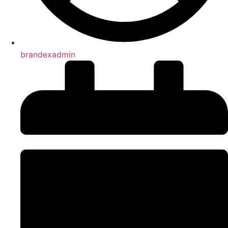
brandexadmin