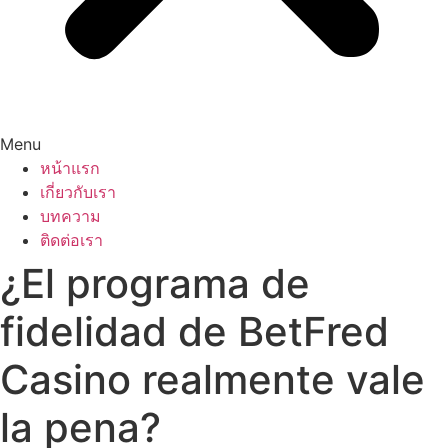
Menu
หน้าแรก
เกี่ยวกับเรา
บทความ
ติดต่อเรา
¿El programa de
fidelidad de BetFred
Casino realmente vale
la pena?