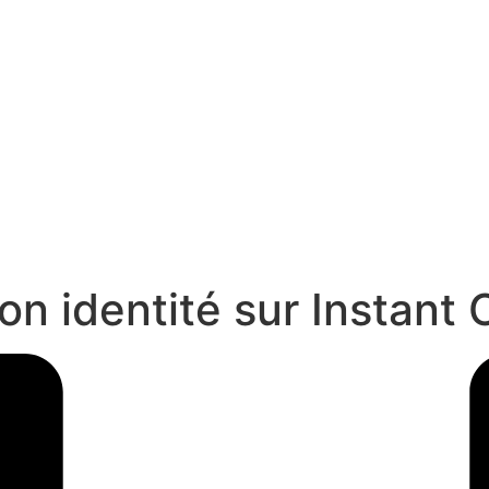
 son identité sur Instant