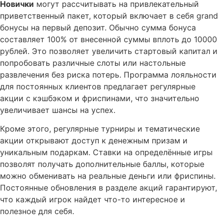
Новички
могут рассчитывать на привлекательный
приветственный пакет, который включает в себя grand
бонусы на первый депозит. Обычно сумма бонуса
составляет 100% от внесенной суммы вплоть до 10000
рублей. Это позволяет увеличить стартовый капитал и
попробовать различные слоты или настольные
развлечения без риска потерь. Программа лояльности
для постоянных клиентов предлагает регулярные
акции с кэшбэком и фриспинами, что значительно
увеличивает шансы на успех.
Кроме этого, регулярные турниры и тематические
акции открывают доступ к денежным призам и
уникальным подаркам. Ставки на определённые игры
позволят получать дополнительные баллы, которые
можно обменивать на реальные деньги или фриспины.
Постоянные обновления в разделе акций гарантируют,
что каждый игрок найдет что-то интересное и
полезное для себя.