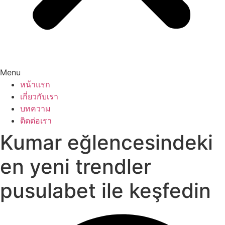
Menu
หน้าแรก
เกี่ยวกับเรา
บทความ
ติดต่อเรา
Kumar eğlencesindeki
en yeni trendler
pusulabet ile keşfedin