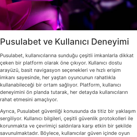
Pusulabet ve Kullanıcı Deneyimi
Pusulabet, kullanıcılarına sunduğu çeşitli imkanlarla dikkat
çeken bir platform olarak öne çıkıyor. Kullanıcı dostu
arayüzü, basit navigasyon seçenekleri ve hızlı erişim
imkanı sayesinde, her yaştan oyuncunun rahatlıkla
kullanabileceği bir ortam sağlıyor. Platform, kullanıcı
deneyimini ön planda tutarak, her detayda kullanıcıların
rahat etmesini amaçlıyor.
Ayrıca, Pusulabet güvenliği konusunda da titiz bir yaklaşım
sergiliyor. Kullanıcı bilgileri, çeşitli güvenlik protokolleri ile
korunmakta ve çevrimiçi saldırılara karşı etkin bir şekilde
savunulmaktadır. Böylece, kullanıcılar güven içinde oyun