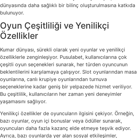
dünyasında daha sağlıklı bir bilinç oluşturulmasına katkıda
bulunuyor.
Oyun Çeşitliliği ve Yenilikçi
Özellikler
Kumar dünyası, sürekli olarak yeni oyunlar ve yenilikçi
özelliklerle zenginleşiyor. Pusulabet, kullanıcılarına çok
çeşitli oyun seçenekleri sunarak, her türden oyuncunun
beklentilerini karşılamaya çalışıyor. Slot oyunlarından masa
oyunlarına, canlı krupiye oyunlarından turnuva
seçeneklerine kadar geniş bir yelpazede hizmet veriliyor.
Bu çeşitlilik, kullanıcıların her zaman yeni deneyimler
yaşamasını sağlıyor.
Yenilikçi özellikler de oyuncuların ilgisini çekiyor. Örneğin,
bazı oyunlar, oyun içi bonuslar veya ödüller sunarak,
oyuncuları daha fazla kazanç elde etmeye teşvik ediyor.
Ayrıca, bazı oyunlarda yer alan sosyal etkileşimler,