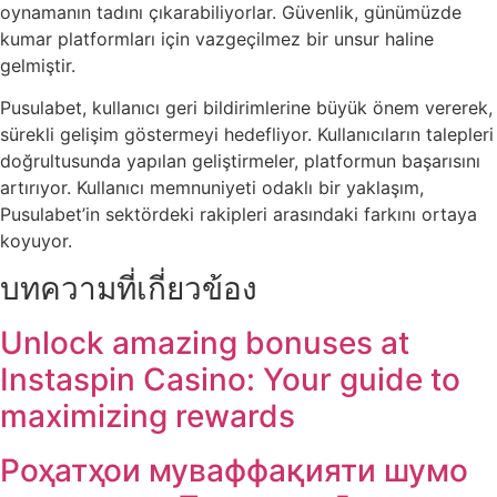
oynamanın tadını çıkarabiliyorlar. Güvenlik, günümüzde
kumar platformları için vazgeçilmez bir unsur haline
gelmiştir.
Pusulabet, kullanıcı geri bildirimlerine büyük önem vererek,
sürekli gelişim göstermeyi hedefliyor. Kullanıcıların talepleri
doğrultusunda yapılan geliştirmeler, platformun başarısını
artırıyor. Kullanıcı memnuniyeti odaklı bir yaklaşım,
Pusulabet’in sektördeki rakipleri arasındaki farkını ortaya
koyuyor.
บทความที่เกี่ยวข้อง
Unlock amazing bonuses at
Instaspin Casino: Your guide to
maximizing rewards
Роҳатҳои муваффақияти шумо