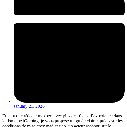
January 21, 2026
En tant que rédacteur expert avec plus de 10 ans d’expérience dans
le domaine iGaming, je vous propose un guide clair et précis sur les
conditions de mise chez mad casino, un acteur reconnu sur le