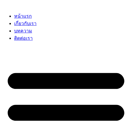
Skip
to
content
หน้าแรก
เกี่ยวกับเรา
บทความ
ติดต่อเรา