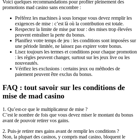
Voici quelques recommandations pour profiter pleinement des
promotions mad casino sans encombre :
Préférez les machines à sous lorsque vous devez remplir les
exigences de mise : c’est là où la contribution est totale.
Respectez la limite de mise par tour : des mises trop élevées
peuvent entraîner la perte du bonus.
Planifiez votre temps de jeu : les conditions sont imposées sur
une période limitée, ne laissez pas expirer votre bonus.
Lisez toujours les termes et conditions pour chaque promotion
: les règles peuvent changer, surtout sur les jeux live ou les
nouveautés.
Vérifiez les exclusions : certains jeux ou méthodes de
paiement peuvent être exclus du bonus.
FAQ : tout savoir sur les conditions de
mise de mad casino
1. Qu’est-ce que le multiplicateur de mise ?
C’est le nombre de fois que vous devez miser le montant du bonus
avant de pouvoir retirer vos gains.
2. Puis-je retirer mes gains avant de remplir les conditions ?
Non, la plupart des casinos, y compris mad casino, bloquent le