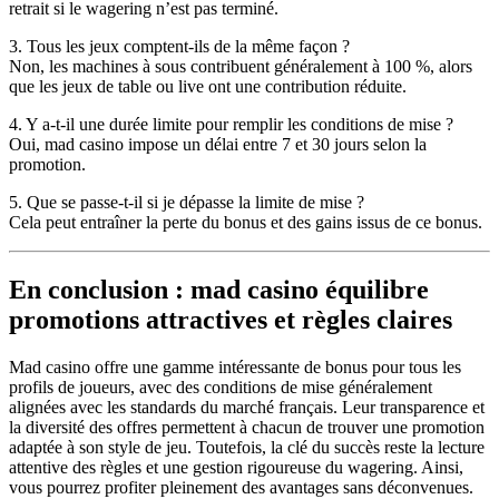
retrait si le wagering n’est pas terminé.
3. Tous les jeux comptent-ils de la même façon ?
Non, les machines à sous contribuent généralement à 100 %, alors
que les jeux de table ou live ont une contribution réduite.
4. Y a-t-il une durée limite pour remplir les conditions de mise ?
Oui, mad casino impose un délai entre 7 et 30 jours selon la
promotion.
5. Que se passe-t-il si je dépasse la limite de mise ?
Cela peut entraîner la perte du bonus et des gains issus de ce bonus.
En conclusion : mad casino équilibre
promotions attractives et règles claires
Mad casino offre une gamme intéressante de bonus pour tous les
profils de joueurs, avec des conditions de mise généralement
alignées avec les standards du marché français. Leur transparence et
la diversité des offres permettent à chacun de trouver une promotion
adaptée à son style de jeu. Toutefois, la clé du succès reste la lecture
attentive des règles et une gestion rigoureuse du wagering. Ainsi,
vous pourrez profiter pleinement des avantages sans déconvenues.