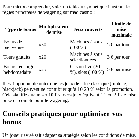
Pour mieux comprendre, voici un tableau synthétique illustrant les
règles principales de wagering sur mad casino :
Limite de
Multiplicateur
Type de bonus
Jeux couverts
mise
de mise
maximale
Bonus de
Machines à sous
x30
5 € par tour
bienvenue
(100 %)
Machines à sous
Tours gratuits
x20
3 € par tour
sélectionnées
Bonus recharge
Casino live (20
x25
5 € par mise
hebdomadaire
%), slots (100 %)
Il est important de noter que les jeux de table classique (roulette,
blackjack) peuvent ne contribuer qu’à 10-20 % selon la promotion.
Cela signifie que miser 10 € sur ces jeux équivaut à 1 ou 2 € de mise
prise en compte pour le wagering.
Conseils pratiques pour optimiser vos
bonus
Un joueur avisé sait adapter sa stratégie selon les conditions de mise.