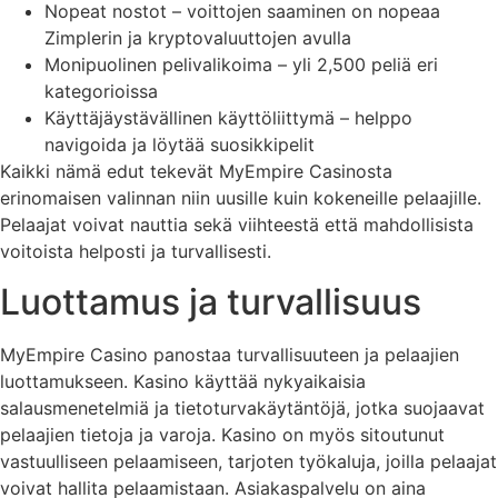
Nopeat nostot – voittojen saaminen on nopeaa
Zimplerin ja kryptovaluuttojen avulla
Monipuolinen pelivalikoima – yli 2,500 peliä eri
kategorioissa
Käyttäjäystävällinen käyttöliittymä – helppo
navigoida ja löytää suosikkipelit
Kaikki nämä edut tekevät MyEmpire Casinosta
erinomaisen valinnan niin uusille kuin kokeneille pelaajille.
Pelaajat voivat nauttia sekä viihteestä että mahdollisista
voitoista helposti ja turvallisesti.
Luottamus ja turvallisuus
MyEmpire Casino panostaa turvallisuuteen ja pelaajien
luottamukseen. Kasino käyttää nykyaikaisia
salausmenetelmiä ja tietoturvakäytäntöjä, jotka suojaavat
pelaajien tietoja ja varoja. Kasino on myös sitoutunut
vastuulliseen pelaamiseen, tarjoten työkaluja, joilla pelaajat
voivat hallita pelaamistaan. Asiakaspalvelu on aina