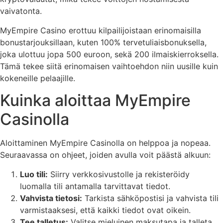
vaivatonta.
MyEmpire Casino erottuu kilpailijoistaan erinomaisilla
bonustarjouksillaan, kuten 100% tervetuliaisbonuksella,
joka ulottuu jopa 500 euroon, sekä 200 ilmaiskierroksella.
Tämä tekee siitä erinomaisen vaihtoehdon niin uusille kuin
kokeneille pelaajille.
Kuinka aloittaa MyEmpire
Casinolla
Aloittaminen MyEmpire Casinolla on helppoa ja nopeaa.
Seuraavassa on ohjeet, joiden avulla voit päästä alkuun:
Luo tili:
Siirry verkkosivustolle ja rekisteröidy
luomalla tili antamalla tarvittavat tiedot.
Vahvista tietosi:
Tarkista sähköpostisi ja vahvista tili
varmistaaksesi, että kaikki tiedot ovat oikein.
Tee talletus:
Valitse mieluinen maksutapa ja talleta