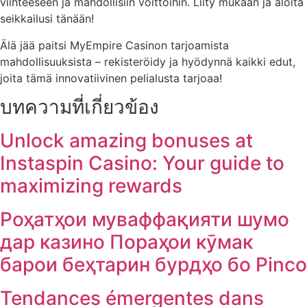
viihteeseen ja mahdollisiin voittoihin. Liity mukaan ja aloita
seikkailusi tänään!
Älä jää paitsi MyEmpire Casinon tarjoamista
mahdollisuuksista – rekisteröidy ja hyödynnä kaikki edut,
joita tämä innovatiivinen pelialusta tarjoaa!
บทความที่เกี่ยวข้อง
Unlock amazing bonuses at
Instaspin Casino: Your guide to
maximizing rewards
Роҳатҳои муваффақияти шумо
дар казино Пораҳои кӯмак
барои беҳтарин бурдҳо бо Pinco
Tendances émergentes dans