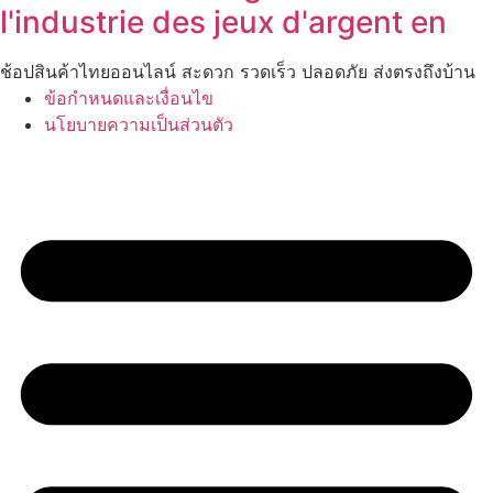
l'industrie des jeux d'argent en
ช้อปสินค้าไทยออนไลน์ สะดวก รวดเร็ว ปลอดภัย ส่งตรงถึงบ้าน
ข้อกำหนดและเงื่อนไข
นโยบายความเป็นส่วนตัว