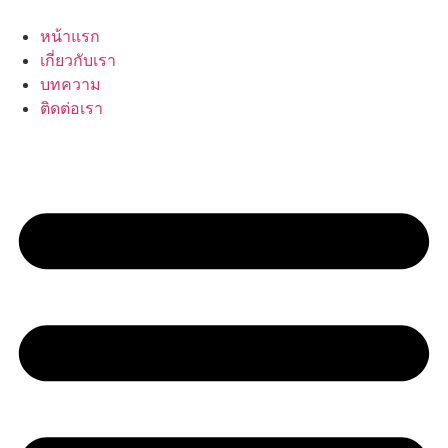
Skip
to
หน้าแรก
content
เกี่ยวกับเรา
บทความ
ติดต่อเรา