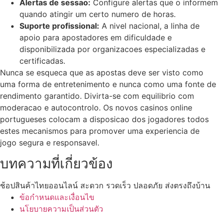
Alertas de sessao:
Configure alertas que o informem
quando atingir um certo numero de horas.
Suporte profissional:
A nivel nacional, a linha de
apoio para apostadores em dificuldade e
disponibilizada por organizacoes especializadas e
certificadas.
Nunca se esqueca que as apostas deve ser visto como
uma forma de entretenimento e nunca como uma fonte de
rendimento garantido. Divirta-se com equilibrio com
moderacao e autocontrolo. Os novos casinos online
portugueses colocam a disposicao dos jogadores todos
estes mecanismos para promover uma experiencia de
jogo segura e responsavel.
บทความที่เกี่ยวข้อง
ช้อปสินค้าไทยออนไลน์ สะดวก รวดเร็ว ปลอดภัย ส่งตรงถึงบ้าน
ข้อกำหนดและเงื่อนไข
นโยบายความเป็นส่วนตัว