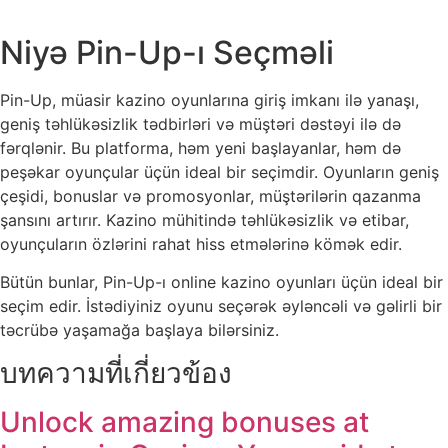
Niyə Pin-Up-ı Seçməli
Pin-Up, müasir kazino oyunlarına giriş imkanı ilə yanaşı,
geniş təhlükəsizlik tədbirləri və müştəri dəstəyi ilə də
fərqlənir. Bu platforma, həm yeni başlayanlar, həm də
peşəkar oyunçular üçün ideal bir seçimdir. Oyunların geniş
çeşidi, bonuslar və promosyonlar, müştərilərin qazanma
şansını artırır. Kazino mühitində təhlükəsizlik və etibar,
oyunçuların özlərini rahat hiss etmələrinə kömək edir.
Bütün bunlar, Pin-Up-ı online kazino oyunları üçün ideal bir
seçim edir. İstədiyiniz oyunu seçərək əyləncəli və gəlirli bir
təcrübə yaşamağa başlaya bilərsiniz.
บทความที่เกี่ยวข้อง
Unlock amazing bonuses at