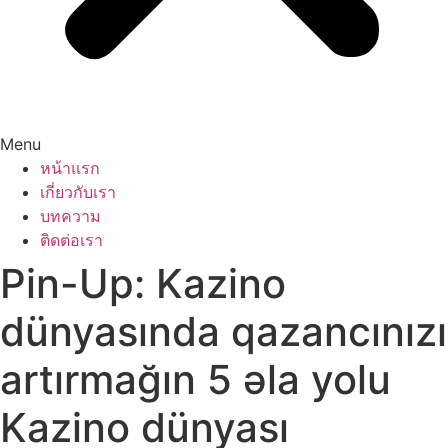
Menu
หน้าแรก
เกี่ยวกับเรา
บทความ
ติดต่อเรา
Pin-Up: Kazino
dünyasında qazancınızı
artırmağın 5 əla yolu
Kazino dünyası