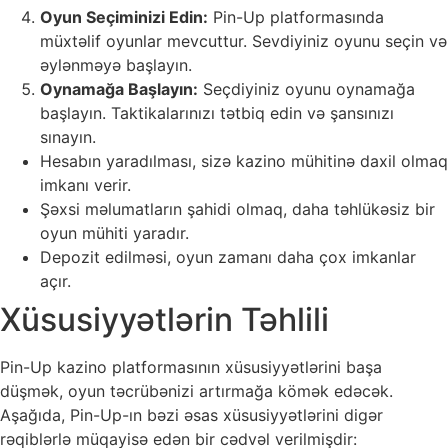
Oyun Seçiminizi Edin:
Pin-Up platformasında
müxtəlif oyunlar mevcuttur. Sevdiyiniz oyunu seçin və
əylənməyə başlayın.
Oynamağa Başlayın:
Seçdiyiniz oyunu oynamağa
başlayın. Taktikalarınızı tətbiq edin və şansınızı
sınayın.
Hesabın yaradılması, sizə kazino mühitinə daxil olmaq
imkanı verir.
Şəxsi məlumatların şahidi olmaq, daha təhlükəsiz bir
oyun mühiti yaradır.
Depozit edilməsi, oyun zamanı daha çox imkanlar
açır.
Xüsusiyyətlərin Təhlili
Pin-Up kazino platformasının xüsusiyyətlərini başa
düşmək, oyun təcrübənizi artırmağa kömək edəcək.
Aşağıda, Pin-Up-ın bəzi əsas xüsusiyyətlərini digər
rəqiblərlə müqayisə edən bir cədvəl verilmişdir: