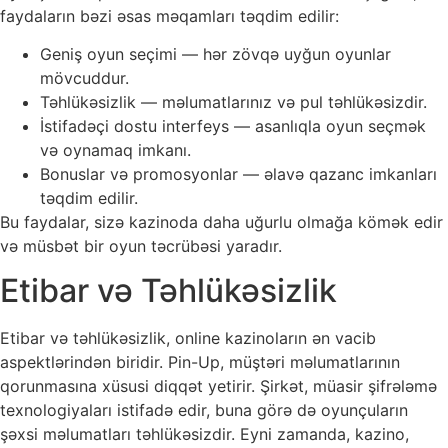
faydaların bəzi əsas məqamları təqdim edilir:
Geniş oyun seçimi — hər zövqə uyğun oyunlar
mövcuddur.
Təhlükəsizlik — məlumatlarınız və pul təhlükəsizdir.
İstifadəçi dostu interfeys — asanlıqla oyun seçmək
və oynamaq imkanı.
Bonuslar və promosyonlar — əlavə qazanc imkanları
təqdim edilir.
Bu faydalar, sizə kazinoda daha uğurlu olmağa kömək edir
və müsbət bir oyun təcrübəsi yaradır.
Etibar və Təhlükəsizlik
Etibar və təhlükəsizlik, online kazinoların ən vacib
aspektlərindən biridir. Pin-Up, müştəri məlumatlarının
qorunmasına xüsusi diqqət yetirir. Şirkət, müasir şifrələmə
texnologiyaları istifadə edir, buna görə də oyunçuların
şəxsi məlumatları təhlükəsizdir. Eyni zamanda, kazino,