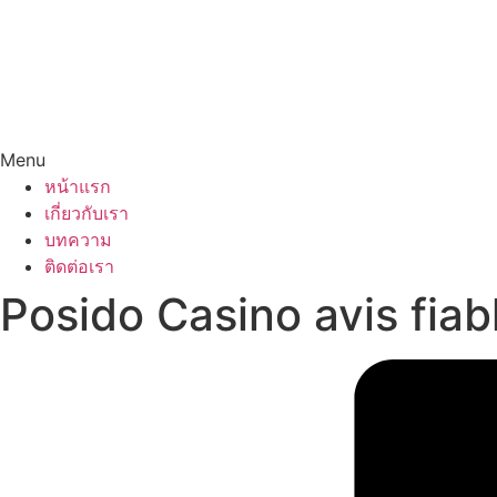
Menu
หน้าแรก
เกี่ยวกับเรา
บทความ
ติดต่อเรา
Posido Casino avis fiab