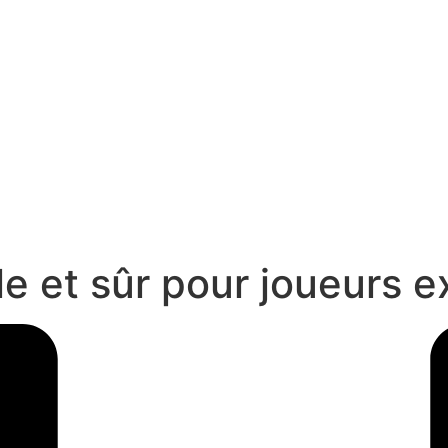
le et sûr pour joueurs 