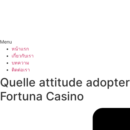
Menu
หน้าแรก
เกี่ยวกับเรา
บทความ
ติดต่อเรา
Quelle attitude adopte
Fortuna Casino