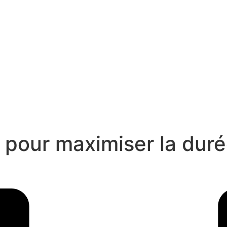
r pour maximiser la dur