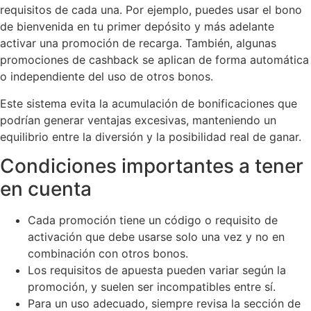
requisitos de cada una. Por ejemplo, puedes usar el bono
de bienvenida en tu primer depósito y más adelante
activar una promoción de recarga. También, algunas
promociones de cashback se aplican de forma automática
o independiente del uso de otros bonos.
Este sistema evita la acumulación de bonificaciones que
podrían generar ventajas excesivas, manteniendo un
equilibrio entre la diversión y la posibilidad real de ganar.
Condiciones importantes a tener
en cuenta
Cada promoción tiene un código o requisito de
activación que debe usarse solo una vez y no en
combinación con otros bonos.
Los requisitos de apuesta pueden variar según la
promoción, y suelen ser incompatibles entre sí.
Para un uso adecuado, siempre revisa la sección de