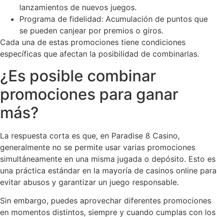
lanzamientos de nuevos juegos.
Programa de fidelidad: Acumulación de puntos que
se pueden canjear por premios o giros.
Cada una de estas promociones tiene condiciones
específicas que afectan la posibilidad de combinarlas.
¿Es posible combinar
promociones para ganar
más?
La respuesta corta es que, en Paradise 8 Casino,
generalmente no se permite usar varias promociones
simultáneamente en una misma jugada o depósito. Esto es
una práctica estándar en la mayoría de casinos online para
evitar abusos y garantizar un juego responsable.
Sin embargo, puedes aprovechar diferentes promociones
en momentos distintos, siempre y cuando cumplas con los