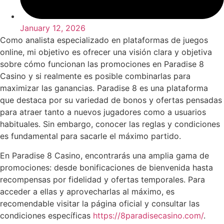
January 12, 2026
Como analista especializado en plataformas de juegos
online, mi objetivo es ofrecer una visión clara y objetiva
sobre cómo funcionan las promociones en Paradise 8
Casino y si realmente es posible combinarlas para
maximizar las ganancias. Paradise 8 es una plataforma
que destaca por su variedad de bonos y ofertas pensadas
para atraer tanto a nuevos jugadores como a usuarios
habituales. Sin embargo, conocer las reglas y condiciones
es fundamental para sacarle el máximo partido.
En Paradise 8 Casino, encontrarás una amplia gama de
promociones: desde bonificaciones de bienvenida hasta
recompensas por fidelidad y ofertas temporales. Para
acceder a ellas y aprovecharlas al máximo, es
recomendable visitar la página oficial y consultar las
condiciones específicas
https://8paradisecasino.com/
.