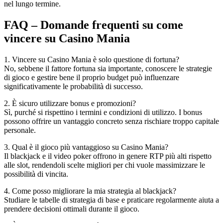
nel lungo termine.
FAQ – Domande frequenti su come
vincere su Casino Mania
1. Vincere su Casino Mania è solo questione di fortuna?
No, sebbene il fattore fortuna sia importante, conoscere le strategie
di gioco e gestire bene il proprio budget può influenzare
significativamente le probabilità di successo.
2. È sicuro utilizzare bonus e promozioni?
Sì, purché si rispettino i termini e condizioni di utilizzo. I bonus
possono offrire un vantaggio concreto senza rischiare troppo capitale
personale.
3. Qual è il gioco più vantaggioso su Casino Mania?
Il blackjack e il video poker offrono in genere RTP più alti rispetto
alle slot, rendendoli scelte migliori per chi vuole massimizzare le
possibilità di vincita.
4. Come posso migliorare la mia strategia al blackjack?
Studiare le tabelle di strategia di base e praticare regolarmente aiuta a
prendere decisioni ottimali durante il gioco.