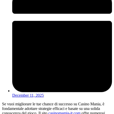
December 11, 2025
Se vuoi migliorare le tue chance di successo su Casino Mania, è
fondamentale adottare strategie efficaci e basate su una solida
conoscenza del gioco. Il sito
casinomamia-it.com
offre numerosi