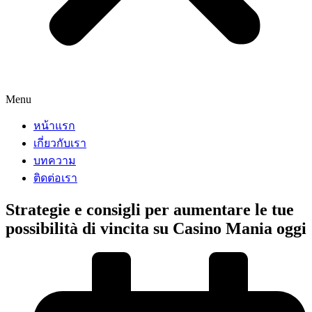
Menu
หน้าแรก
เกี่ยวกับเรา
บทความ
ติดต่อเรา
Strategie e consigli per aumentare le tue
possibilità di vincita su Casino Mania oggi