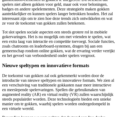
spelers niet alleen gokken voor geld, maar ook voor beloningen,
badges en andere spelelementen. Deze strategieën maken gokken
aantrekkelijker en kunnen spelers langer betrokken houden. Het zal
interessant zijn om te zien hoe deze trends zich ontwikkelen en wat
ze voor de toekomst van gokken zullen betekenen.
Tot slot spelen sociale aspecten een steeds grotere rol in mobiele
gokervaringen. Het is nu mogelijk om met vrienden te spelen, wat
een extra laag van interactie en competitie toevoegt. Sociale functies,
zoals chatrooms en leaderboard-systemen, dragen bij aan een
gemeenschap rondom online gokken, wat de ervaring verder verrijkt
en het gevoel van verbondenheid onder spelers vergroot.
Nieuwe speltypen en innovatieve formats
De toekomst van gokken zal ook gekenmerkt worden door de
introductie van nieuwe speltypen en innovatieve formats. We zien al
een verschuiving van traditionele gokkasten naar meer interactieve
en meeslepende spelervaringen. Spellen die gebruikmaken van
augmented reality (AR) en virtual reality (VR) zullen waarschijnlijk
steeds populairder worden. Deze technologieën bieden een unieke
manier om te gokken, waarbij spelers worden ondergedompeld in
een virtuele wereld.