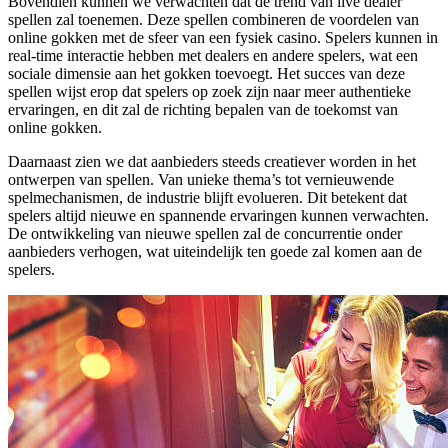
Bovendien kunnen we verwachten dat de trend van live dealer
spellen zal toenemen. Deze spellen combineren de voordelen van
online gokken met de sfeer van een fysiek casino. Spelers kunnen in
real-time interactie hebben met dealers en andere spelers, wat een
sociale dimensie aan het gokken toevoegt. Het succes van deze
spellen wijst erop dat spelers op zoek zijn naar meer authentieke
ervaringen, en dit zal de richting bepalen van de toekomst van
online gokken.
Daarnaast zien we dat aanbieders steeds creatiever worden in het
ontwerpen van spellen. Van unieke thema’s tot vernieuwende
spelmechanismen, de industrie blijft evolueren. Dit betekent dat
spelers altijd nieuwe en spannende ervaringen kunnen verwachten.
De ontwikkeling van nieuwe spellen zal de concurrentie onder
aanbieders verhogen, wat uiteindelijk ten goede zal komen aan de
spelers.