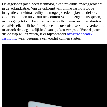
De afgelopen jaren heeft technologie een revolutie teweeggebracht
in de gokindustrie. Van de opkomst van online casino’s tot de
integratie van virtual reality, de mogelijkheden lijken eindeloos.
Gokkers kunnen nu vanuit het comfort van hun eigen huis spelen,
met toegang tot een breed scala aan spellen, waaronder gokkasten
en tafelspellen. Dit heeft niet alleen de gebruikerservaring verbeterd,
maar ook de toegankelijkheid van gokken vergroot. Voor degenen
die de stap willen zetten, is er bijvoorbeeld
https://winbeatz-
casino.nl/
, waar beginners eenvoudig kunnen starten.