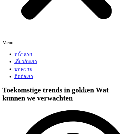
Menu
หน้าแรก
เกี่ยวกับเรา
บทความ
ติดต่อเรา
Toekomstige trends in gokken Wat
kunnen we verwachten