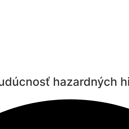
budúcnosť hazardných h