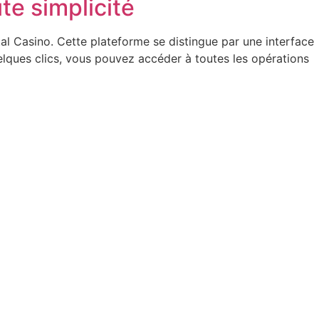
te simplicité
al Casino. Cette plateforme se distingue par une interface
quelques clics, vous pouvez accéder à toutes les opérations