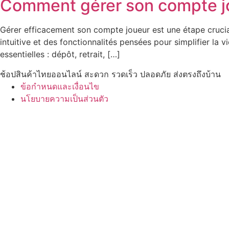
Comment gérer son compte jou
Gérer efficacement son compte joueur est une étape crucial
intuitive et des fonctionnalités pensées pour simplifier la
essentielles : dépôt, retrait, […]
ช้อปสินค้าไทยออนไลน์ สะดวก รวดเร็ว ปลอดภัย ส่งตรงถึงบ้าน
ข้อกำหนดและเงื่อนไข
นโยบายความเป็นส่วนตัว