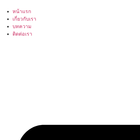
Skip
to
หน้าแรก
content
เกี่ยวกับเรา
บทความ
ติดต่อเรา