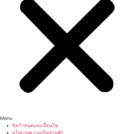
Menu
ข้อกำหนดและเงื่อนไข
นโยบายความเป็นส่วนตัว