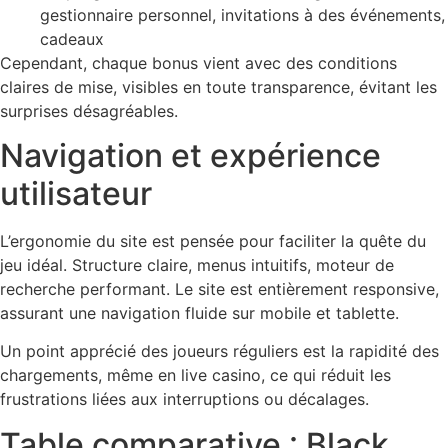
gestionnaire personnel, invitations à des événements,
cadeaux
Cependant, chaque bonus vient avec des conditions
claires de mise, visibles en toute transparence, évitant les
surprises désagréables.
Navigation et expérience
utilisateur
L’ergonomie du site est pensée pour faciliter la quête du
jeu idéal. Structure claire, menus intuitifs, moteur de
recherche performant. Le site est entièrement responsive,
assurant une navigation fluide sur mobile et tablette.
Un point apprécié des joueurs réguliers est la rapidité des
chargements, même en live casino, ce qui réduit les
frustrations liées aux interruptions ou décalages.
Table comparative : Black