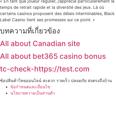
« En tant que joueur régulier, j’apprécie particulièrement le
temps de retrait rapide et la diversité des jeux. Là où
certains casinos proposent des délais interminables, Black
Label Casino tient ses promesses sur ce point. »
บทความที่เกี่ยวข้อง
All about Canadian site
All about bet365 casino bonus
tc-check-https://test.com
ช้อปสินค้าไทยออนไลน์ สะดวก รวดเร็ว ปลอดภัย ส่งตรงถึงบ้าน
ข้อกำหนดและเงื่อนไข
นโยบายความเป็นส่วนตัว