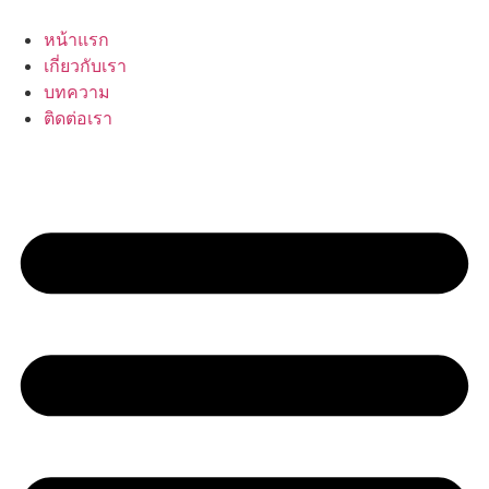
Skip
to
หน้าแรก
content
เกี่ยวกับเรา
บทความ
ติดต่อเรา