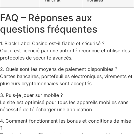
FAQ – Réponses aux
questions fréquentes
1. Black Label Casino est-il fiable et sécurisé ?
Oui, il est licencié par une autorité reconnue et utilise des
protocoles de sécurité avancés.
2. Quels sont les moyens de paiement disponibles ?
Cartes bancaires, portefeuilles électroniques, virements et
plusieurs cryptomonnaies sont acceptés.
3. Puis-je jouer sur mobile ?
Le site est optimisé pour tous les appareils mobiles sans
nécessité de télécharger une application.
4. Comment fonctionnent les bonus et conditions de mise
?