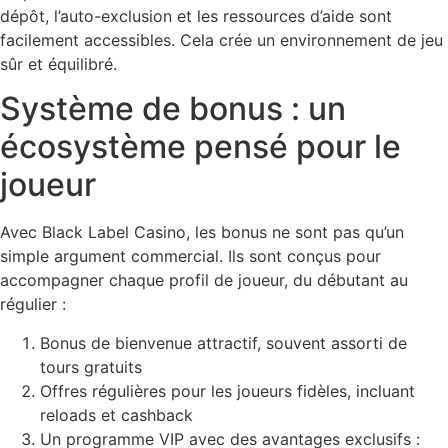
dépôt, l’auto-exclusion et les ressources d’aide sont
facilement accessibles. Cela crée un environnement de jeu
sûr et équilibré.
Système de bonus : un
écosystème pensé pour le
joueur
Avec Black Label Casino, les bonus ne sont pas qu’un
simple argument commercial. Ils sont conçus pour
accompagner chaque profil de joueur, du débutant au
régulier :
Bonus de bienvenue attractif, souvent assorti de
tours gratuits
Offres régulières pour les joueurs fidèles, incluant
reloads et cashback
Un programme VIP avec des avantages exclusifs :